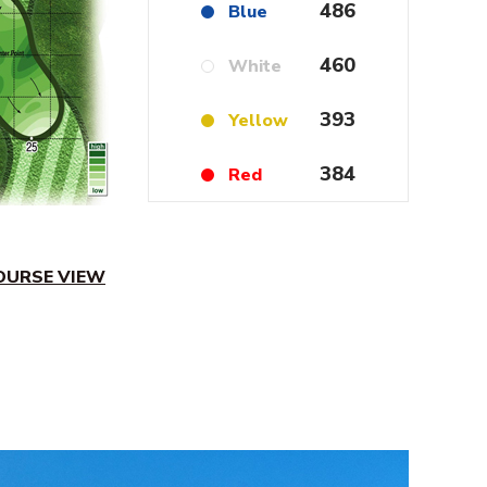
486
Blue
460
White
393
Yellow
384
Red
OURSE VIEW