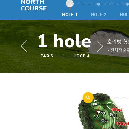
NORTH
COURSE
HOLE 1
HOLE 2
HOL
1 hole
호리병 형
- 전체적으
PAR 5
HDCP 4